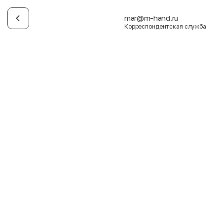
mar@m-hand.ru
Корреспондентская служба
Имя
Фамилия
E-mail
Пол
Мужской
Женский
Согласие на получение чеков по электронной почте