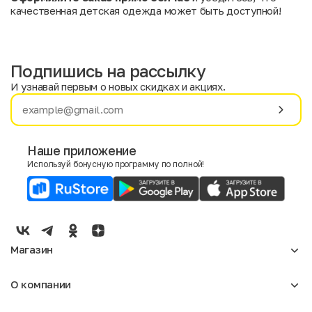
качественная детская одежда может быть доступной!
Подпишись на рассылку
И узнавай первым о новых скидках и акциях.
Имя
Фамилия
Наше приложение
Используй бонусную программу по полной!
E-mail
Пол
Мужской
Женский
Магазин
Согласие на получение чеков по электронной почте
Женское
О компании
Мужское
Аксессуары
О нас