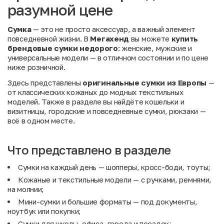
разумной цене
Сумка
— это не просто аксессуар, а важный элемент
повседневной жизни. В
Мегахенд
вы можете
купить
брендовые сумки недорого
: женские, мужские и
универсальные модели — в отличном состоянии и по цене
ниже розничной.
Здесь представлены
оригинальные сумки из Европы
—
от классических кожаных до модных текстильных
моделей. Также в разделе вы найдёте
кошельки и
визитницы
,
городские и повседневные сумки
,
рюкзаки
—
всё в одном месте.
Что представлено в разделе
Сумки на каждый день — шопперы, кросс-боди, тоуты;
Кожаные и текстильные модели — с ручками, ремнями,
на молнии;
Мини-сумки и большие форматы — под документы,
ноутбук или покупки;
Сумки для школы, офиса, города и поездок;