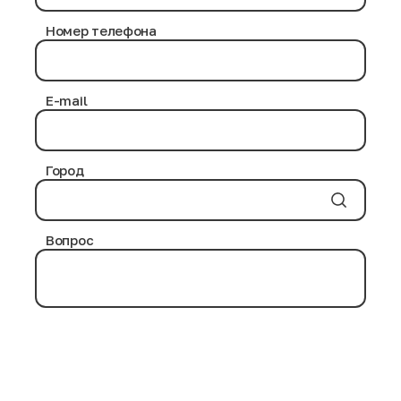
в процессе дезинфекции нами используются
проверенные химические средства, не приносящие
Номер телефона
никакого вреда здоровью человека.
Антибактериальная обработка выполняется на
протяжении нескольких часов. Современные
дезинфицирующие вещества и воздействие
E-mail
повышенных температурных режимов уничтожают
возможные инфекции и паразитов на товарных
позициях.
Город
Вопрос