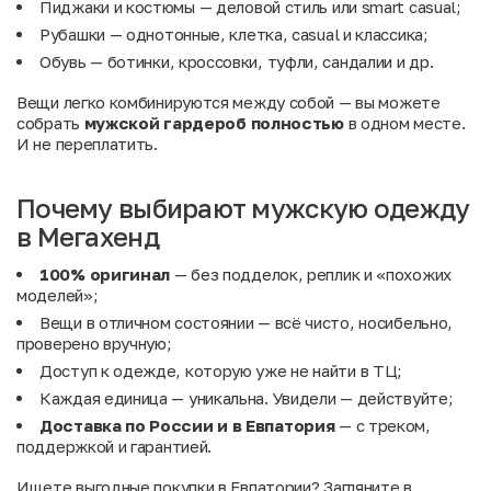
Пиджаки и костюмы
— деловой стиль или smart casual;
Рубашки
— однотонные, клетка, casual и классика;
Обувь
— ботинки, кроссовки, туфли, сандалии и др.
Вещи легко комбинируются между собой — вы можете
собрать
мужской гардероб полностью
в одном месте.
И не переплатить.
Почему выбирают мужскую одежду
в Мегахенд
100% оригинал
— без подделок, реплик и «похожих
моделей»;
Вещи в отличном состоянии — всё чисто, носибельно,
проверено вручную;
Доступ к одежде, которую уже не найти в ТЦ;
Каждая единица — уникальна. Увидели — действуйте;
Доставка по России и в Евпатория
— с треком,
поддержкой и гарантией.
Ищете выгодные покупки в Евпатории? Загляните в