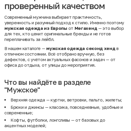
проверенный качеством
Современный мужчина выбирает практичность,
уверенность и разумный подход к стилю. Именно поэтому
мужская одежда из Европы
от
Мегахенд
— это выбор
для тех, кто ценит оригинальные бренды и не готов
переплачивать за лейбл.
В нашем каталоге —
мужская одежда секонд хенд
в
отличном состоянии. Всё отобрано вручную, без
дефектов, с учётом актуальных фасонов и задач — от
офиса до отдыха, от улицы до мероприятия.
Что вы найдёте в разделе
"Мужское"
Верхняя одежда
— куртки, ветровки, пальто, жилеты;
Брюки и
джинсы
— классика, повседневные, удобные и
современные;
Кофты, футболки, лонгсливы
— от базовых до
акцентных моделей;