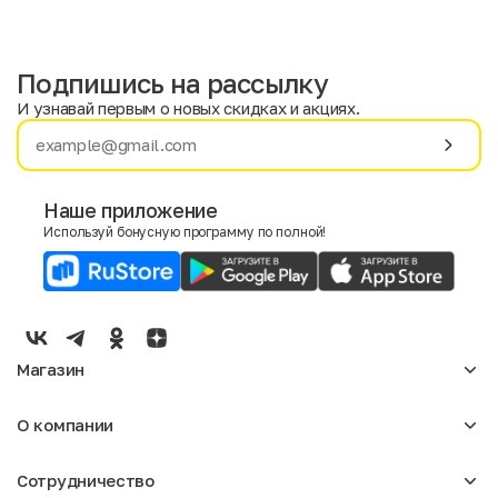
Подпишись на рассылку
И узнавай первым о новых скидках и акциях.
Имя
Фамилия
Наше приложение
Используй бонусную программу по полной!
E-mail
Пол
Мужской
Женский
Магазин
Согласие на получение чеков по электронной почте
Женское
О компании
Мужское
Аксессуары
О нас
Детское
Сотрудничество
Отзывы