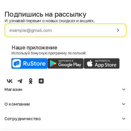
Подпишись на рассылку
И узнавай первым о новых скидках и акциях.
Имя
Фамилия
Наше приложение
Используй бонусную программу по полной!
E-mail
Пол
Мужской
Женский
Магазин
Согласие на получение чеков по электронной почте
Женское
О компании
Мужское
Аксессуары
О нас
Детское
Сотрудничество
Отзывы
Блог
Оптовикам
Вакансии