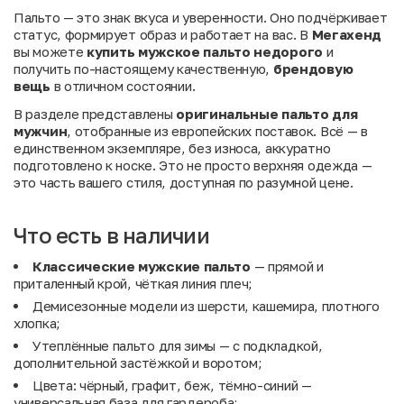
Пальто — это знак вкуса и уверенности. Оно подчёркивает
статус, формирует образ и работает на вас. В
Мегахенд
вы можете
купить мужское пальто недорого
и
получить по-настоящему качественную,
брендовую
вещь
в отличном состоянии.
В разделе представлены
оригинальные пальто для
мужчин
, отобранные из европейских поставок. Всё — в
единственном экземпляре, без износа, аккуратно
подготовлено к носке. Это не просто верхняя одежда —
это часть вашего стиля, доступная по разумной цене.
Что есть в наличии
Классические мужские пальто
— прямой и
приталенный крой, чёткая линия плеч;
Демисезонные модели из шерсти, кашемира, плотного
хлопка;
Утеплённые пальто для зимы — с подкладкой,
дополнительной застёжкой и воротом;
Цвета: чёрный, графит, беж, тёмно-синий —
универсальная база для гардероба;