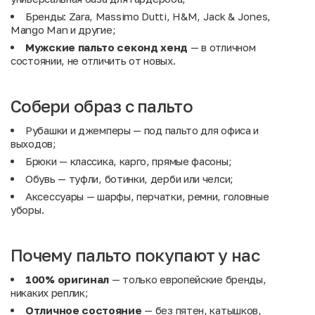
Бренды: Zara, Massimo Dutti, H&M, Jack & Jones,
Mango Man и другие;
Мужские пальто секонд хенд
— в отличном
состоянии, не отличить от новых.
Собери образ с пальто
Рубашки
и
джемперы
— под пальто для офиса и
выходов;
Брюки
— классика, карго, прямые фасоны;
Обувь
— туфли, ботинки, дерби или челси;
Аксессуары
— шарфы, перчатки, ремни, головные
уборы.
Почему пальто покупают у нас
100% оригинал
— только европейские бренды,
никаких реплик;
Отличное состояние
— без пятен, катышков,